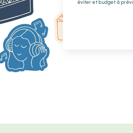
hep, hep, ne fais pas n’