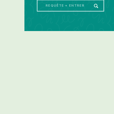
Search
for: