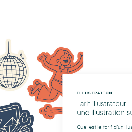
IDENTITÉ VISUELLE
Refonte d’identit
pourquoi, comm
Tu penses à faire une re