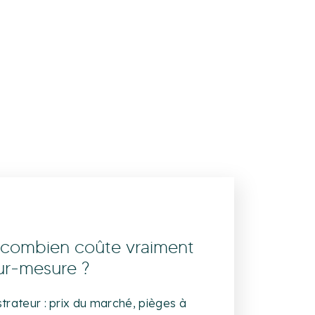
é visuelle : quand,
ent
fonte de ton identité visuelle ? Hep,