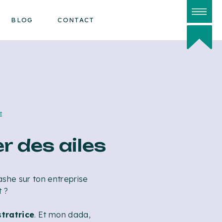
BLOG
CONTACT
E
er des ailes
ashe sur ton entreprise
t ?
stratrice
. Et mon dada,